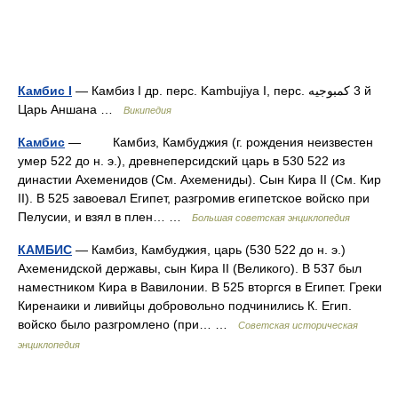
Камбис I
— Камбиз I др. перс. Kambujiya I, перс. کمبوجیه‎ 3 й
Царь Аншана …
Википедия
Камбис
— Камбиз, Камбуджия (г. рождения неизвестен
умер 522 до н. э.), древнеперсидский царь в 530 522 из
династии Ахеменидов (См. Ахемениды). Сын Кира II (См. Кир
II). В 525 завоевал Египет, разгромив египетское войско при
Пелусии, и взял в плен… …
Большая советская энциклопедия
КАМБИС
— Камбиз, Камбуджия, царь (530 522 до н. э.)
Ахеменидской державы, сын Кира II (Великого). В 537 был
наместником Кира в Вавилонии. В 525 вторгся в Египет. Греки
Киренаики и ливийцы добровольно подчинились К. Егип.
войско было разгромлено (при… …
Советская историческая
энциклопедия