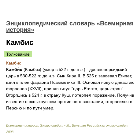
Энциклопедический словарь «Всемирная
история»
Камбис
Толкование
Камбис
Камби́с
(Камбиз) (умер в 522 г. до н.э.) - древнеперсидский
царь в 530-522 гг. до н.э. Сын Кира II. В 525 г. завоевал Египет,
взял в плен фараона Псамметиха III. Основал новую династию
фараонов (XXVII), приняв титул “царь Египта, царь стран”.
Вторгшись в 524 г. в страну Куш, потерпел поражение. Получив
известие о вспыхнувшем против него восстании, отправился в
Персию и по пути умер.
Всемирная история. Энциклопедия. - М.: Большая Российская энциклопедия
.
2003
.