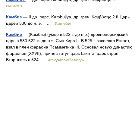
Википедия
Камбис
— II др. перс. Kambujiya, др. греч. Καμβύσης 2 й Царь
царей 530 до н. э. …
Википедия
Камбис
— (Камбиз) (умер в 522 г. до н.э.) древнеперсидский
царь в 530 522 гг. до н.э. Сын Кира II. В 525 г. завоевал Египет,
взял в плен фараона Псамметиха III. Основал новую династию
фараонов (XXVII), приняв титул царь Египта, царь стран.
Вторгшись в 524 …
Исторический словарь