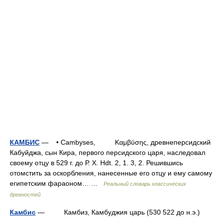
КАМБИС
— • Cambyses, Καμβύσης, древнеперсидский
Кабуйджа, сын Кира, первого персидского царя, наследовал
своему отцу в 529 г. до Р. X. Hdt. 2, 1. 3, 2. Решившись
отомстить за оскорбления, нанесенные его отцу и ему самому
египетским фараоном… …
Реальный словарь классических
древностей
Камбис
— Камбиз, Камбуджия царь (530 522 до н.э.)