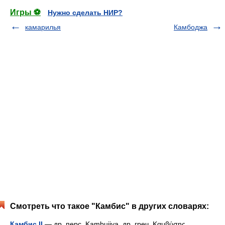
Игры ⚽
Нужно сделать НИР?
камарилья
Камбоджа
Смотреть что такое "Камбис" в других словарях:
Камбис II
— др. перс. Kambujiya, др. греч. Καμβύσης …