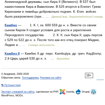
Ахеменидской державы, сын Кира II (Великого). В 537 был
наместником Кира в Вавилонии. В 525 вторгся в Египет. Греки
Киренаики и ливийцы добровольно подчин. К. Егип. войско
было разгромлено (при… …
Древний мир. Энциклопедический словарь
Камбис
— 1. К. I, ок. 600 559 до н. э. Вместе со своим
сыном Киром II создал условия для роста и укрепления
Персидского государства. 2. К. II, сын Кира II, царь персов
с 529 по 522 до н. э. После того как его отец покорил Мидию,
Лидию и… …
Словарь античности
Камбиз II
— Камбис II др. перс. Kambujiya, др. греч. Καμβύσης
2 й Царь царей 530 до н. э. …
Википедия
© Академик, 2000-2026
18+
Обратная связь:
Техподдержка
,
Реклама на сайте
👣 Путешествия
Экспорт словарей на сайты
, сделанные на PHP,
Joomla,
Drupal,
WordPress, MODx.